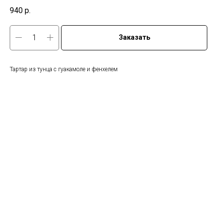
940
р.
Заказать
Тартар из тунца с гуакамоле и фенхелем