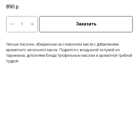
890
р.
Заказать
Лесные лисички, обжаренные на сливочном масле с добавлением
ароматного чесночного масла. Подаются с воздушной эспумой из
пармезана, дополняем блюдо трюфельным маслом и ароматной грибной
пудрой