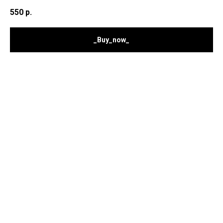
550
р.
_Buy_now_